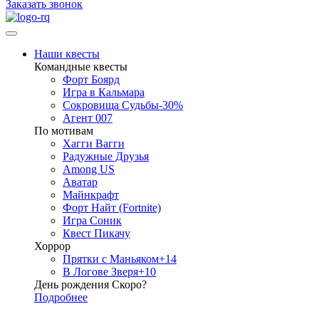
Заказать звонок
Наши квесты
Командные квесты
Форт Боярд
Игра в Кальмара
Сокровища Судьбы
-30%
Агент 007
По мотивам
Хагги Вагги
Радужные Друзья
Among US
Аватар
Майнкрафт
Форт Найт (Fortnite)
Игра Соник
Квест Пикачу
Хоррор
Прятки с Маньяком
+14
В Логове Зверя
+10
День рождения Скоро?
Подробнее