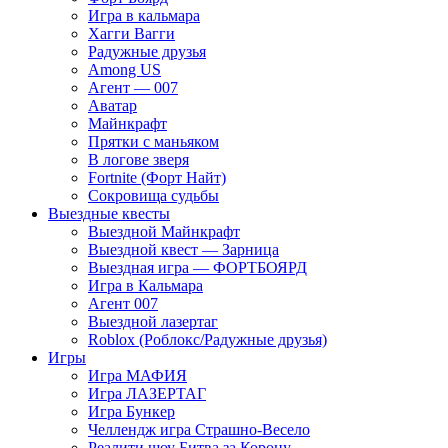
Игра в кальмара
Хагги Вагги
Радужные друзья
Among US
Агент — 007
Аватар
Майнкрафт
Прятки с маньяком
В логове зверя
Fortnite (Форт Найт)
Сокровища судьбы
Выездные квесты
Выездной Майнкрафт
Выездной квест — Зарница
Выездная игра — ФОРТБОЯРД
Игра в Кальмара
Агент 007
Выездной лазертаг
Roblox (Роблокс/Радужные друзья)
Игры
Игра МАФИЯ
Игра ЛАЗЕРТАГ
Игра Бункер
Челлендж игра Страшно-Весело
Реалити шоу Битва за Корону