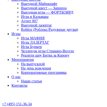
Выездной Майнкрафт
Выездной квест — Зарница
Выездная игра — ФОРТБОЯРД
Игра в Кальмара
Агент 007
Выездной лазертаг
Roblox (Роблокс/Радужные друзья)
Игры
Игра МАФИЯ
Игра ЛАЗЕРТАГ
Игра Бункер
Челлендж игра Страшно-Весело
Реалити шоу Битва за Корону
Мероприятия
На выпускной
На день рождения
Корпоративные программы
О нас
Наши статьи
Контакты
+7 (495) 151-36-34