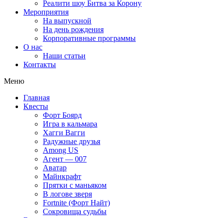
Реалити шоу Битва за Корону
Мероприятия
На выпускной
На день рождения
Корпоративные программы
О нас
Наши статьи
Контакты
Меню
Главная
Квесты
Форт Боярд
Игра в кальмара
Хагги Вагги
Радужные друзья
Among US
Агент — 007
Аватар
Майнкрафт
Прятки с маньяком
В логове зверя
Fortnite (Форт Найт)
Сокровища судьбы