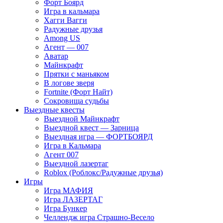
Форт Боярд
Игра в кальмара
Хагги Вагги
Радужные друзья
Among US
Агент — 007
Аватар
Майнкрафт
Прятки с маньяком
В логове зверя
Fortnite (Форт Найт)
Сокровища судьбы
Выездные квесты
Выездной Майнкрафт
Выездной квест — Зарница
Выездная игра — ФОРТБОЯРД
Игра в Кальмара
Агент 007
Выездной лазертаг
Roblox (Роблокс/Радужные друзья)
Игры
Игра МАФИЯ
Игра ЛАЗЕРТАГ
Игра Бункер
Челлендж игра Страшно-Весело