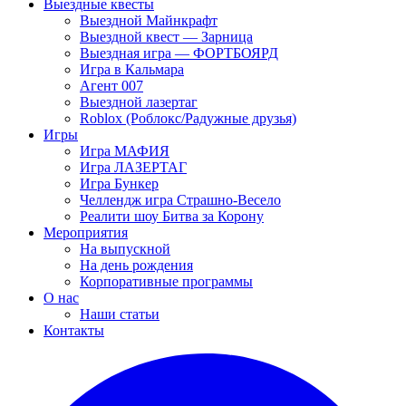
Выездные квесты
Выездной Майнкрафт
Выездной квест — Зарница
Выездная игра — ФОРТБОЯРД
Игра в Кальмара
Агент 007
Выездной лазертаг
Roblox (Роблокс/Радужные друзья)
Игры
Игра МАФИЯ
Игра ЛАЗЕРТАГ
Игра Бункер
Челлендж игра Страшно-Весело
Реалити шоу Битва за Корону
Мероприятия
На выпускной
На день рождения
Корпоративные программы
О нас
Наши статьи
Контакты