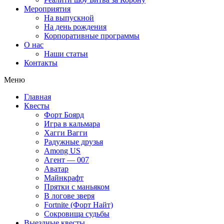
Мероприятия
На выпускной
На день рождения
Корпоративные программы
О нас
Наши статьи
Контакты
Меню
Главная
Квесты
Форт Боярд
Игра в кальмара
Хагги Вагги
Радужные друзья
Among US
Агент — 007
Аватар
Майнкрафт
Прятки с маньяком
В логове зверя
Fortnite (Форт Найт)
Сокровища судьбы
Выездные квесты