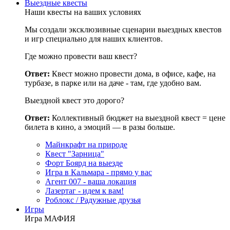
Выездные квесты
Наши квесты на ваших условиях
Мы создали эксклюзивные сценарии выездных квестов
и игр специально для наших клиентов.
Где можно провести ваш квест?
Ответ:
Квест можно провести дома, в офисе, кафе, на
турбазе, в парке или на даче - там, где удобно вам.
Выездной квест это дорого?
Ответ:
Коллективный бюджет на выездной квест = цене
билета в кино, а эмоций — в разы больше.
Майнкрафт на природе
Квест "Зарница"
Форт Боярд на выезде
Игра в Кальмара - прямо у вас
Агент 007 - ваша локация
Лазертаг - идем к вам!
Роблокс / Радужные друзья
Игры
Игра МАФИЯ