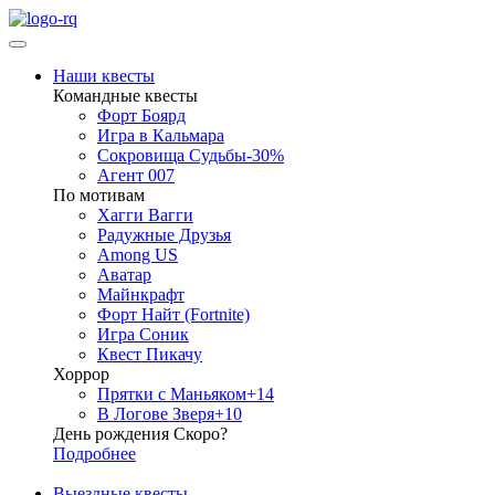
Наши квесты
Командные квесты
Форт Боярд
Игра в Кальмара
Сокровища Судьбы
-30%
Агент 007
По мотивам
Хагги Вагги
Радужные Друзья
Among US
Аватар
Майнкрафт
Форт Найт (Fortnite)
Игра Соник
Квест Пикачу
Хоррор
Прятки с Маньяком
+14
В Логове Зверя
+10
День рождения Скоро?
Подробнее
Выездные квесты